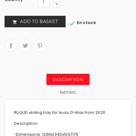
ADD TO BASKET


En stock
DESCRIPTION
RATING
RUUUD sliding tray for Isuzu D-Max from 2020
Description:
-Dimensions: 1290x1340x100/175