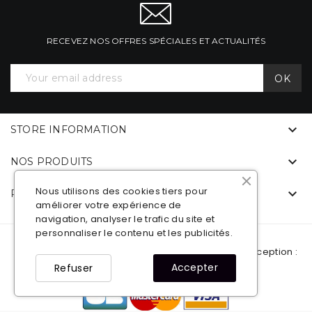
RECEVEZ NOS OFFRES SPÉCIALES ET ACTUALITÉS

STORE INFORMATION

NOS PRODUITS
Nous utilisons des cookies tiers pour

PICKUP 4X4 ACCESSOIRES
améliorer votre expérience de
navigation, analyser le trafic du site et
personnaliser le contenu et les publicités.
© 2021
Pickup 4x4 Accessoires
Plan du site
- Conception :
Accepter
Refuser
VWEB
Facebook
YouTube