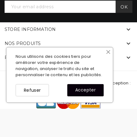

STORE INFORMATION

NOS PRODUITS
Nous utilisons des cookies tiers pour

PICKUP 4X4 ACCESSOIRES
améliorer votre expérience de
navigation, analyser le trafic du site et
personnaliser le contenu et les publicités.
© 2021
Pickup 4x4 Accessoires
Plan du site
- Conception :
Accepter
Refuser
VWEB
Facebook
YouTube