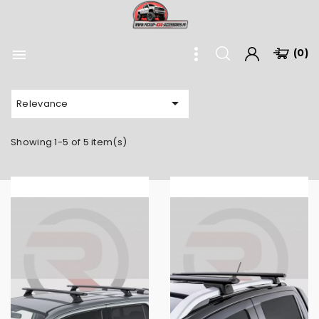

(0)

Relevance
Showing 1-5 of 5 item(s)